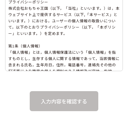
プライバシーポリシー
株式会社おもちゃ王国（以下，「当社」といいます。）は，本
ウェブサイト上で提供するサービス（以下,「本サービス」と
いいます。）における，ユーザーの個人情報の取扱いについ
て，以下のとおりプライバシーポリシー（以下，「本ポリシ
ー」といいます。）を定めます。
第1条（個人情報）
「個人情報」とは，個人情報保護法にいう「個人情報」を指
すものとし，生存する個人に関する情報であって，当該情報に
含まれる氏名，生年月日，住所，電話番号，連絡先その他の
記述等により特定の個人を識別できる情報及び容貌，指紋，
声紋にかかるデータ，及び健康保険証の保険者番号などの当該
情報単体から特定の個人を識別できる情報（個人識別情報）
を指します。
第2条（個人情報の収集方法）
当社は，ユーザーが利用登録をする際に氏名，生年月日，住
所，電話番号，メールアドレス，銀行口座番号，クレジット
カード番号，運転免許証番号などの個人情報をお尋ねするこ
とがあります。また，ユーザーと提携先などとの間でなされた